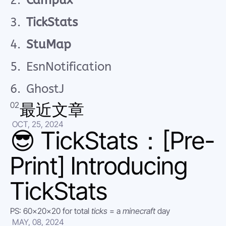
Campux
TickStats
StuMap
EsnNotification
GhostJ
02
最近文章
 OCT, 25, 2024
😎 TickStats：[Pre-
Print] Introducing 
TickStats
PS: 60x20x20 for total 
ticks
 = a 
minecraft
 day
 MAY, 08, 2024